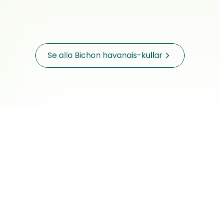
SANDNES
1 000 kr
Född
Planerad
Planerad
Född
Se alla Bichon havanais-kullar