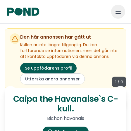
Den här annonsen har gått ut
Kullen är inte längre tillgänglig. Du kan
fortfarande se informationen, men det går inte
att kontakta uppfödaren via denna annons.
Se uppfödarens profil
Utforska andra annonser
1
/
9
Caipa the Havanaise`s C-kul
Caipa the Havanaise`s C-
Visa alla
kull.
Bichon havanais