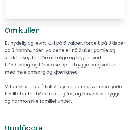
Om kullen
Et nydelig og jevnt kull på 6 valper, fordelt på 3 tisper
og 3 hannhunder. Valpene er nå 2 uker gamle og
utvikler seg fint. De er rolige og trygge ved
håndtering, og får vokse opp i trygge omgivelser
med mye omsorg og kjærlighet.
Vi har stor tro på kullet også rasemessig, med gode
kvaliteter fra både mor og far, og forventer trygge
og harmoniske familiehunder.
Caipa the Havanaise
Bichon havanais
Uppfödare
0
omd.