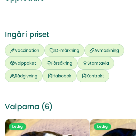
HARSTAD
Ingår i priset
Vaccination
ID-märkning
Avmaskning
Valppaket
Försäkring
Stamtavla
Rådgivning
Hälsobok
Kontrakt
Valparna (6)
Ledig
Ledig