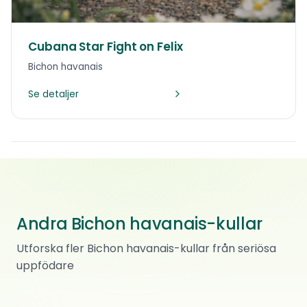
Cubana Star Fight on Felix
Bichon havanais
Se detaljer
Andra Bichon havanais-kullar
Bichon havanais
Kull V
Utforska fler Bichon havanais-kullar från seriösa
Bichon havanais
·
Renrasig
Kull U
Bichon havanais
uppfödare
·
Renrasig
Pris kommer
A-kullet
Sveio
Bichon havanais
·
Renrasig
Pris kommer
SANDNES
Bichon havanais
·
Renrasig
Pris kommer