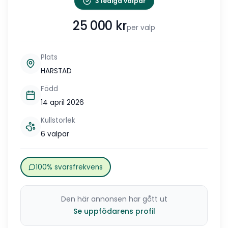
3 lediga valpar
25 000
kr
per valp
Plats
HARSTAD
Född
14 april 2026
Kullstorlek
6 valpar
100% svarsfrekvens
Den här annonsen har gått ut
Se uppfödarens profil