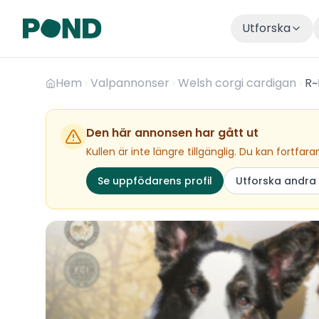
Utforska
Hem
Valpannonser
Welsh corgi cardigan
R~
Den här annonsen har gått ut
Kullen är inte längre tillgänglig. Du kan fort
Se uppfödarens profil
Utforska andra