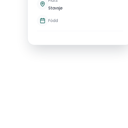
Plats
Stavsjø
Född