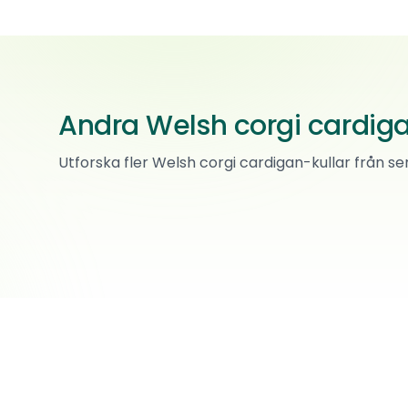
I
Andra Welsh corgi cardiga
B-kull
Welsh corgi cardigan
·
Renrasig
Welsh corgi cardigan
Utforska fler Welsh corgi cardigan-kullar från s
·
Renrasig
Pris kommer
Lunner
25 000 kr
Vadsø
Planerad
Född