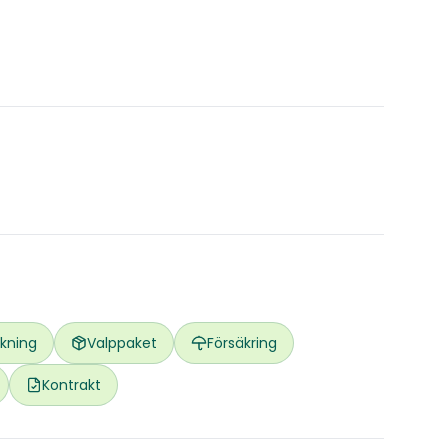
kning
Valppaket
Försäkring
Kontrakt