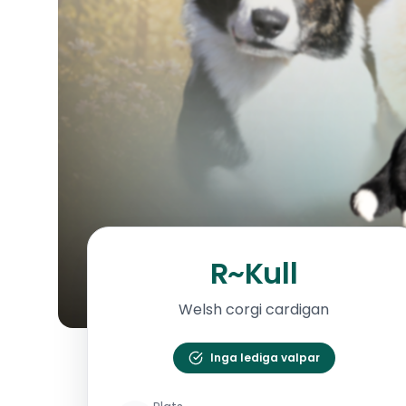
R~Kull
Welsh corgi cardigan
Inga lediga valpar
R~Kull