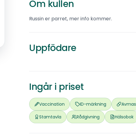
Om kullen
Russin er parret, mer info kommer.
HenniHenka's
Welsh corgi cardigan
Uppfödare
0
omd.
Stavsjø
Ingår i priset
Vaccination
ID-märkning
Avmas
Stamtavla
Rådgivning
Hälsobok