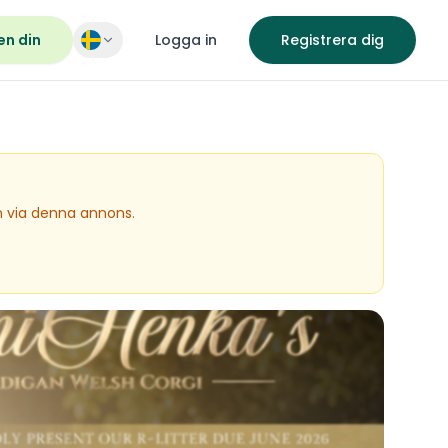
en din
Logga in
Registrera dig
en via denna annons.