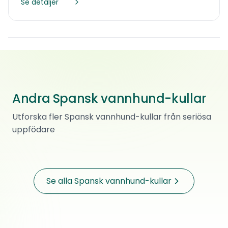
Se detaljer
Andra Spansk vannhund-kullar
Summer
Utforska fler Spansk vannhund-kullar från seriösa
Spansk vannhund
·
Renrasig
uppfödare
25 000 kr
Ramnes
Född
Se alla Spansk vannhund-kullar