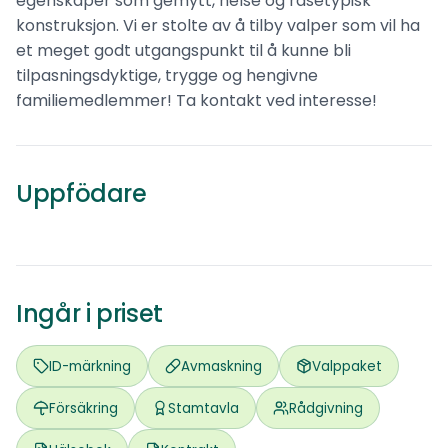
egenskaper som gemytt, helse og rasetypisk
konstruksjon. Vi er stolte av å tilby valper som vil ha
et meget godt utgangspunkt til å kunne bli
tilpasningsdyktige, trygge og hengivne
familiemedlemmer! Ta kontakt ved interesse!
Kennel Corazoncito
Spansk vannhund
Uppfödare
0
omd.
Sandefjord
Ingår i priset
ID-märkning
Avmaskning
Valppaket
Försäkring
Stamtavla
Rådgivning