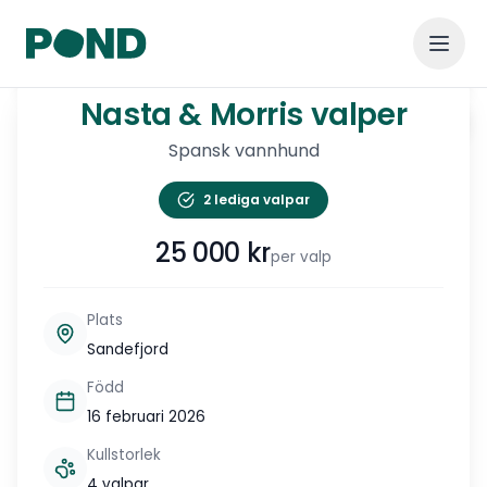
1
/
5
Nasta & Morris valper
Nasta & Morris valper
Visa alla
Spansk vannhund
2 lediga valpar
25 000
kr
per valp
Plats
Sandefjord
Född
16 februari 2026
Kullstorlek
4 valpar