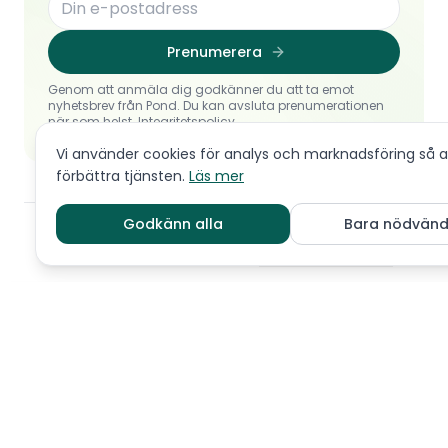
Prenumerera
Genom att anmäla dig godkänner du att ta emot
nyhetsbrev från Pond. Du kan avsluta prenumerationen
när som helst.
Integritetspolicy
Vi använder cookies för analys och marknadsföring så at
förbättra tjänsten.
Läs mer
Godkänn alla
Bara nödvänd
© 2026 Pond. Med ensamrätt.
Hantera cookies
Användarvillkor
•
Integritetspolicy
•
Sätt mig på väntelistan
Chatt
Vil du vite mer om rasen før du kontakter oppdretter?
Les
mer om rasen
Spansk vannhund