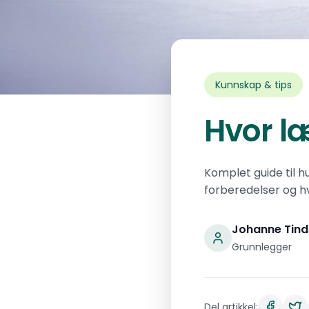
Kunnskap & tips
Hvor l
Komplet guide til h
forberedelser og h
Johanne Tind
Grunnlegger
Del artikkel: