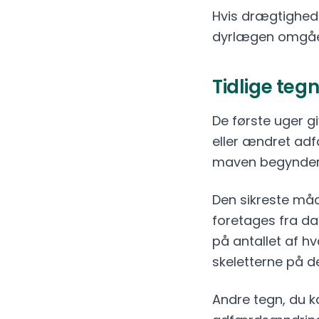
Hvis drægtighede
dyrlægen omgåen
Tidlige teg
De første uger gi
eller ændret adf
maven begynder 
Den sikreste må
foretages fra da
på antallet af h
skeletterne på de
Andre tegn, du k