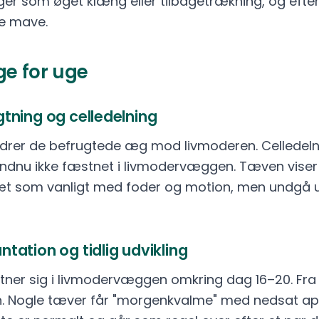
r som øget klæng eller tilbagetrækning, og efte
de mave.
ge for uge
gtning og celledelning
ndrer de befrugtede æg mod livmoderen. Celledel
ndnu ikke fæstnet i livmodervæggen. Tæven viser
sæt som vanligt med foder og motion, men undgå 
ntation og tidlig udvikling
ner sig i livmodervæggen omkring dag 16–20. Fra
. Nogle tæver får "morgenkvalme" med nedsat appe