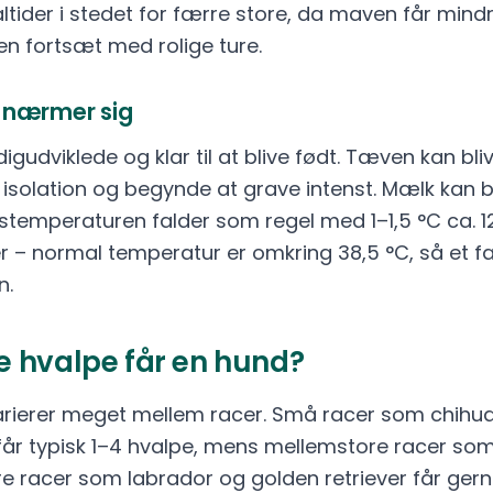
ltider i stedet for færre store, da maven får mind
n fortsæt med rolige ture.
n nærmer sig
gudviklede og klar til at blive født. Tæven kan bliv
 isolation og begynde at grave intenst. Mælk kan 
pstemperaturen falder som regel med 1–1,5 °C ca. 1
 – normal temperatur er omkring 38,5 °C, så et fal
n.
 hvalpe får en hund?
varierer meget mellem racer. Små racer som chihu
r får typisk 1–4 hvalpe, mens mellemstore racer so
ore racer som labrador og golden retriever får gern