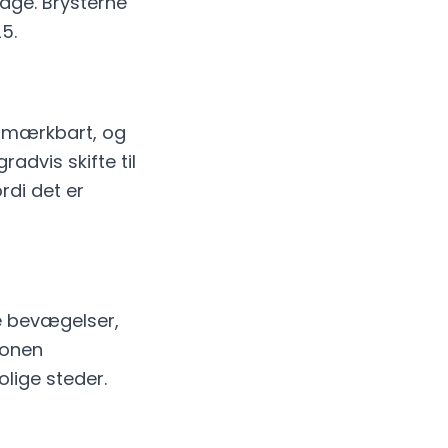
dage. Brysterne
5.
e mærkbart, og
advis skifte til
rdi det er
e bevægelser,
ionen
lige steder.