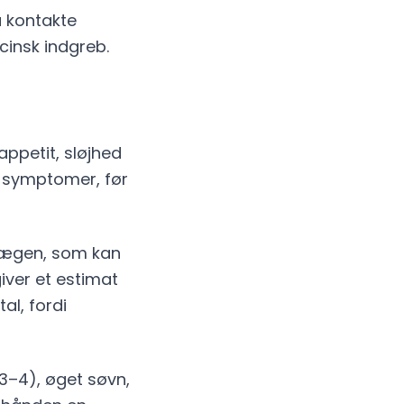
u kontakte
insk indgreb.
appetit, sløjhed
e symptomer, før
rlægen, som kan
iver et estimat
al, fordi
3–4), øget søvn,