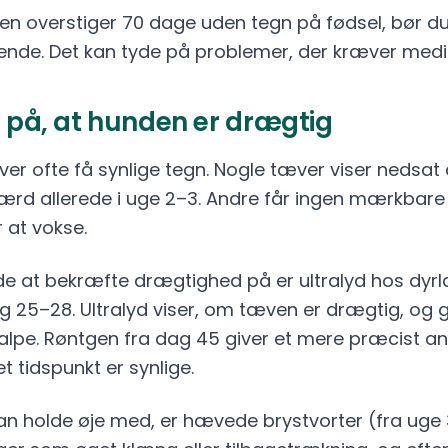
n overstiger 70 dage uden tegn på fødsel, bør d
de. Det kan tyde på problemer, der kræver medic
n på, at hunden er drægtig
ver ofte få synlige tegn. Nogle tæver viser nedsat 
ærd allerede i uge 2–3. Andre får ingen mærkbar
at vokse.
de at bekræfte drægtighed på er ultralyd hos dy
g 25–28. Ultralyd viser, om tæven er drægtig, og g
valpe. Røntgen fra dag 45 giver et mere præcist ant
t tidspunkt er synlige.
an holde øje med, er hævede brystvorter (fra uge 