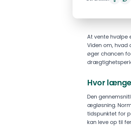
At vente hvalpe
Viden om, hvad d
øger chancen for 
drægtighetsperi
Hvor længe
Den gennemsnitli
ægløsning. Norma
tidspunktet for 
kan leve op til 