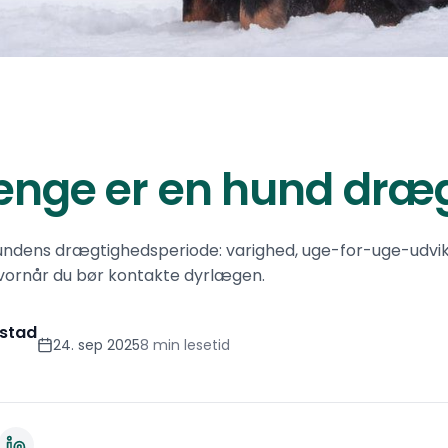
ænge er en hund dræg
undens drægtighedsperiode: varighed, uge-for-uge-udvikli
vornår du bør kontakte dyrlægen.
stad
24. sep 2025
8 min lesetid