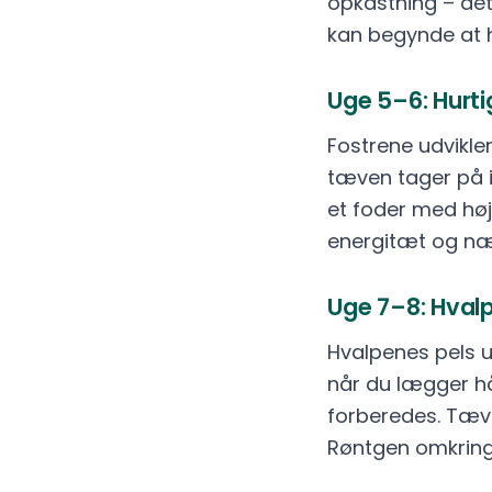
opkastning – det
kan begynde at 
Uge 5–6: Hurt
Fostrene udvikle
tæven tager på i 
et foder med høj
energitæt og nær
Uge 7–8: Hvalp
Hvalpenes pels 
når du lægger h
forberedes. Tæve
Røntgen omkring