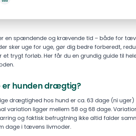
 er en spændende og krævende tid – både for tæv
er sker uge for uge, gør dig bedre forberedt, redu
et trygt forløb. Her får du en grundig guide til hel
oden.
 er hunden drægtig?
ge drægtighed hos hund er ca. 63 dage (ni uger) 
l variation ligger mellem 58 og 68 dage. Variatio
parring og faktisk befrugtning ikke altid falder sa
fem dage i tævens livmoder.