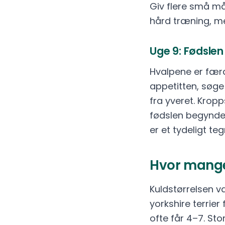
Giv flere små må
hård træning, me
Uge 9: Fødsle
Hvalpene er færdi
appetitten, søge
fra yveret. Krop
fødslen begynder
er et tydeligt teg
Hvor mange
Kuldstørrelsen 
yorkshire terrie
ofte får 4–7. St