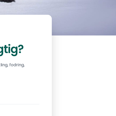
tig?
ng, fodring,