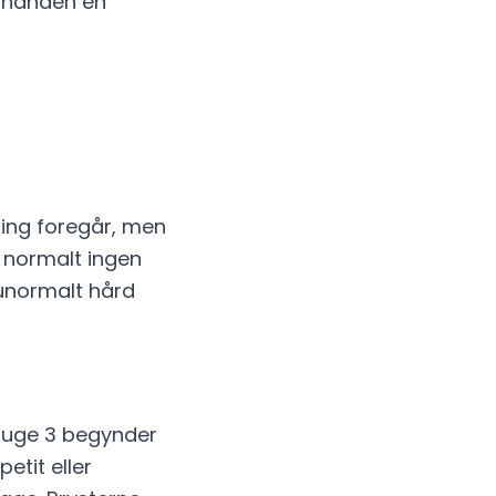
rhånden en
ning foregår, men
 normalt ingen
unormalt hård
 uge 3 begynder
tit eller