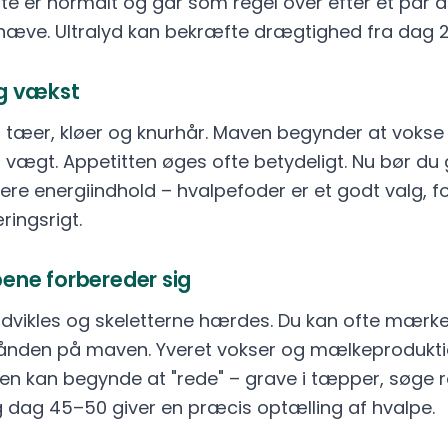
te er normalt og går som regel over efter et par 
hæve. Ultralyd kan bekræfte drægtighed fra dag 2
ig vækst
r tæer, kløer og knurhår. Maven begynder at voks
vægt. Appetitten øges ofte betydeligt. Nu bør du gr
ere energiindhold – hvalpefoder er et godt valg, fo
ingsrigt.
ene forbereder sig
udvikles og skeletterne hærdes. Du kan ofte mærk
ånden på maven. Yveret vokser og mælkeprodukt
n kan begynde at "rede" – grave i tæpper, søge ro
 dag 45–50 giver en præcis optælling af hvalpe.