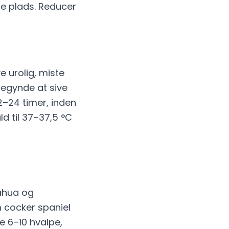
re plads. Reducer
e urolig, miste
begynde at sive
2–24 timer, inden
d til 37–37,5 °C
ahua og
m cocker spaniel
e 6–10 hvalpe,