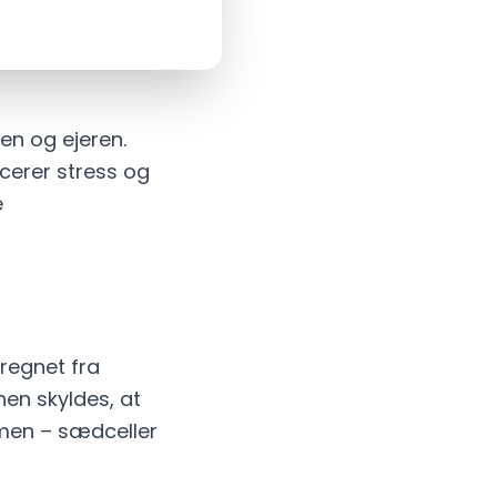
en og ejeren.
cerer stress og
e
regnet fra
nen skyldes, at
mmen – sædceller