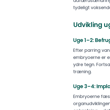
adfærdsændringe
tydeligt voksen
Udvikling u
Uge 1–2: Befru
Efter parring va
embryoerne er e
ydre tegn. Fort
træning.
Uge 3–4: Impla
Embryoerne fæst
organudviklingen