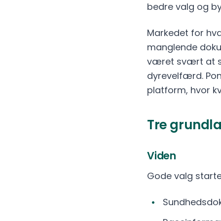
bedre valg og byg
Markedet for hva
manglende dokum
været svært at s
dyrevelfærd. Pon
platform, hvor k
Tre grundl
Viden
Gode valg starte
Sundhedsdok