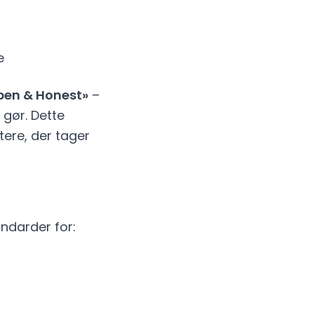
e
pen & Honest»
–
e gør. Dette
ere, der tager
andarder for: