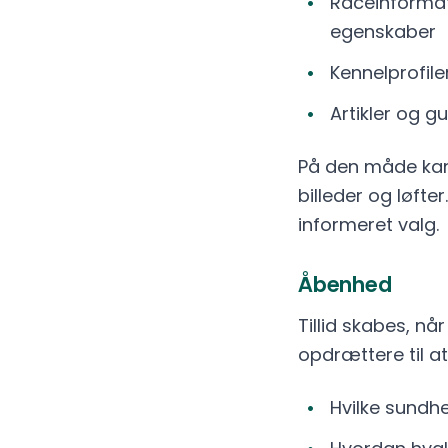
Raceinformat
egenskaber
Kennelprofile
Artikler og g
På den måde kan 
billeder og løfte
informeret valg.
Åbenhed
Tillid skabes, nå
opdrættere til at
Hvilke sundh