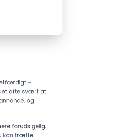
retfærdigt –
det ofte svært at
 annonce, og
ere forudsigelig.
u kan træffe