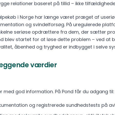
ge relationer baseret på tillid – ikke tilfældighede
lpekøb i Norge har længe været præget af useriø
entation og svindelforsøg. På uregulerede platf
kelne seriøse opdrættere fra dem, der sætter prof
d blev startet for at løse dette problem – ved at 
valitet, åbenhed og tryghed er indbygget i selve s
æggende værdier
r med god information. På Pond får du adgang til:
umentation og registrerede sundhedstests på a