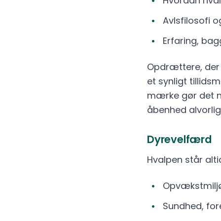
Hvordan hval
Avlsfilosofi
Erfaring, ba
Opdrættere, der 
et synligt tillids
mærke gør det n
åbenhed alvorlig
Dyrevelfærd
Hvalpen står alt
Opvækstmiljø 
Sundhed, for