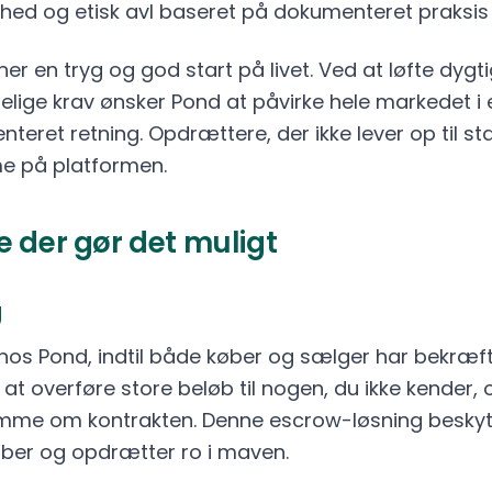
hed og etisk avl baseret på dokumenteret praksis
ner en tryg og god start på livet. Ved at løfte dyg
ydelige krav ønsker Pond at påvirke hele markedet i
nteret retning. Opdrættere, der ikke lever op til s
me på platformen.
 der gør det muligt
g
os Pond, indtil både køber og sælger har bekræftet
 at overføre store beløb til nogen, du ikke kender,
amme om kontrakten. Denne escrow-løsning beskyt
øber og opdrætter ro i maven.