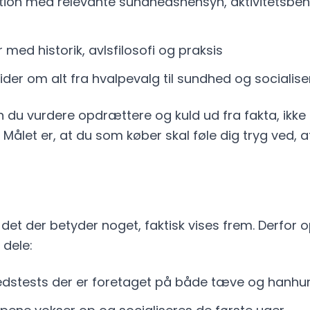
ion med relevante sundhedshensyn, aktivitetsbe
r med historik, avlsfilosofi og praksis
uider om alt fra hvalpevalg til sundhed og socialise
du vurdere opdrættere og kuld ud fra fakta, ikke b
r. Målet er, at du som køber skal føle dig tryg ved, 
r det der betyder noget, faktisk vises frem. Derfor o
 dele:
edstests der er foretaget på både tæve og hanhu