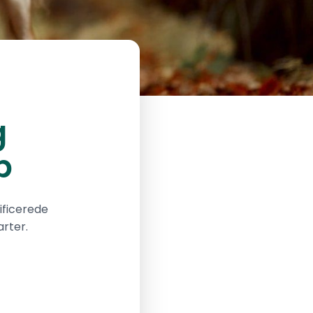
g
b
ificerede
rter.