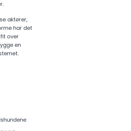
r.
se aktører,
orme har det
it over
bygge en
ystemet.
vlshundene