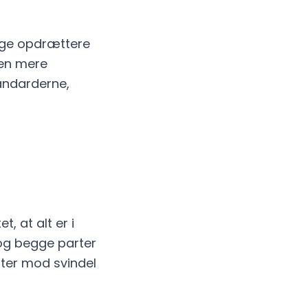
tige opdrættere
 en mere
tandarderne,
, at alt er i
 og begge parter
ter mod svindel