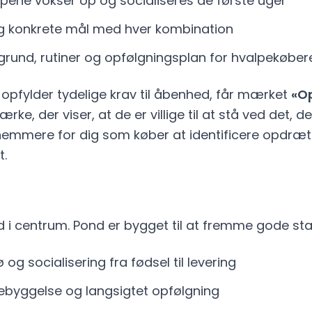
pene vokser op og socialiseres de første uger
 og konkrete mål med hver kombination
ggrund, rutiner og opfølgningsplan for hvalpekøber
opfylder tydelige krav til åbenhed, får mærket
«O
mærke, der viser, at de er villige til at stå ved det, d
emmere for dig som køber at identificere opdrætt
t.
id i centrum. Pond er bygget til at fremme gode st
og socialisering fra fødsel til levering
ebyggelse og langsigtet opfølgning