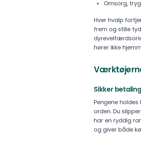
Omsorg, tryg
Hver hvalp fortje
frem og stille t
dyrevelfærdsorie
hører ikke hjem
Værktøjerne
Sikker betalin
Pengene holdes h
orden. Du slipper
har en ryddig r
og giver både k