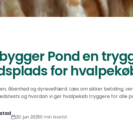
bygger Pond en tryg
splads for hvalpekø
en, åbenhed og dyrevelfærd. Læs om sikker betaling, ver
dstests og hvordan vi gør hvalpekøb tryggere for alle pa
stad
20. jun 2025
6 min lesetid