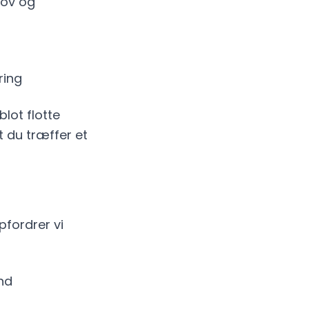
hov og
ring
lot flotte
at du træffer et
pfordrer vi
nd