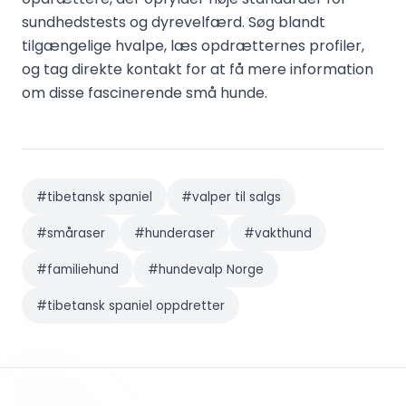
sundhedstests og dyrevelfærd. Søg blandt
tilgængelige hvalpe, læs opdrætternes profiler,
og tag direkte kontakt for at få mere information
om disse fascinerende små hunde.
#
tibetansk spaniel
#
valper til salgs
#
småraser
#
hunderaser
#
vakthund
#
familiehund
#
hundevalp Norge
#
tibetansk spaniel oppdretter