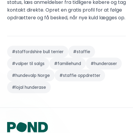
status, læs anmeldelser fra tidligere købere og tag
kontakt direkte. Opret en gratis profil for at følge
opdrættere og få besked, når nye kuld lægges op.
#
staffordshire bull terrier
#
staffie
#
valper til salgs
#
familiehund
#
hunderaser
#
hundevalp Norge
#
staffie oppdretter
#
lojal hunderase