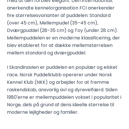
med at den forblev elegant. Den internationalt
anerkendte kennelorganisation FCI anerkender
fire størrelsesvarianter af puddelen: Standard
(over 45 cm), Mellempudel (35–45 cm),
Dværgpuddel (28–35 cm) og Toy (under 28 cm).
Mellempuddelen er en moderne klassificering, der
blev etableret for at dække mellemstørrelsen
mellem standard og dværgpuddel.
I Skandinavien er puddelen en populær og elsket
race. Norsk Puddelklubb opererer under Norsk
Kennel Klub (NKK) og arbejder for at fremme
raskendskab, ansvarlig avl og dyrevelfærd. Siden
1980'erne er mellempuddelen vokset i popularitet i
Norge, dels på grund af dens ideelle størrelse til
moderne lejligheder og familier.