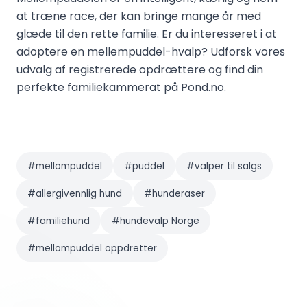
at træne race, der kan bringe mange år med
glæde til den rette familie. Er du interesseret i at
adoptere en mellempuddel-hvalp? Udforsk vores
udvalg af registrerede opdrættere og find din
perfekte familiekammerat på Pond.no.
#
mellompuddel
#
puddel
#
valper til salgs
#
allergivennlig hund
#
hunderaser
#
familiehund
#
hundevalp Norge
#
mellompuddel oppdretter