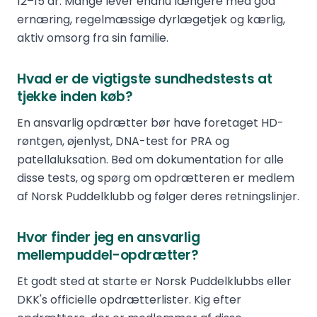
12–15 år. Mange lever endnu længere med god
ernæring, regelmæssige dyrlægetjek og kærlig,
aktiv omsorg fra sin familie.
Hvad er de vigtigste sundhedstests at
tjekke inden køb?
En ansvarlig opdrætter bør have foretaget HD-
røntgen, øjenlyst, DNA-test for PRA og
patellaluksation. Bed om dokumentation for alle
disse tests, og spørg om opdrætteren er medlem
af Norsk Puddelklubb og følger deres retningslinjer.
Hvor finder jeg en ansvarlig
mellempuddel-opdrætter?
Et godt sted at starte er Norsk Puddelklubbs eller
DKK's officielle opdrætterlister. Kig efter