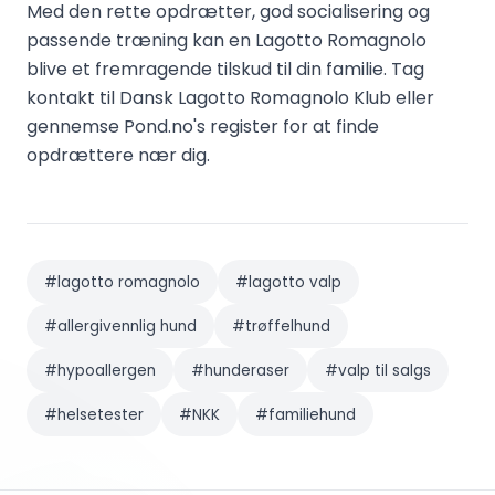
Med den rette opdrætter, god socialisering og
passende træning kan en Lagotto Romagnolo
blive et fremragende tilskud til din familie. Tag
kontakt til Dansk Lagotto Romagnolo Klub eller
gennemse Pond.no's register for at finde
opdrættere nær dig.
#
lagotto romagnolo
#
lagotto valp
#
allergivennlig hund
#
trøffelhund
#
hypoallergen
#
hunderaser
#
valp til salgs
#
helsetester
#
NKK
#
familiehund