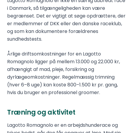
Lagotto Romagnolo er ikke en særlig udbredt race
i Danmark, så tilgængeligheden kan være
begrænset. Det er vigtigt at søge opdrættere, der
er medlemmer af DKK eller den danske raceklub,
og som kan dokumentere forældrenes
sundhedstests.
Årlige driftsomkostninger for en Lagotto
Romagnolo ligger på mellem 13.000 og 22.000 kr,
afhængigt af mad, pleje, forsikring og
dyrlægeomkostninger. Regelmæssig trimning
(hver 6–8 uge) kan koste 800–1.500 kr pr. gang,
hvis du bruger en professionel groomer.
Træning og aktivitet
Lagotto Romagnolo er en arbejdshunderace og
trives bedst, når den får opgaver at løse. Med sin