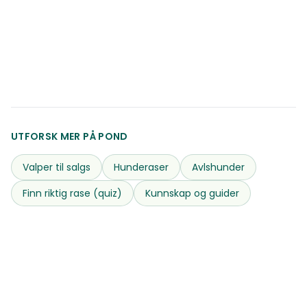
1 aktivt kull
UTFORSK MER PÅ POND
Valper til salgs
Hunderaser
Avlshunder
Finn riktig rase (quiz)
Kunnskap og guider