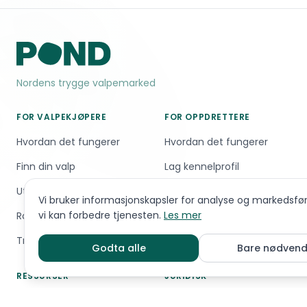
Nordens trygge valpemarked
FOR VALPEKJØPERE
FOR OPPDRETTERE
Hvordan det fungerer
Hvordan det fungerer
Finn din valp
Lag kennelprofil
Utforsk oppdrettere
Utforsk avlshunder
Vi bruker informasjonskapsler for analyse og markedsføri
vi kan forbedre tjenesten.
Les mer
Raseguiden — Ta quiz
Rabatter og fordeler
Trygg betaling
Godta alle
Bare nødvend
RESSURSER
JURIDISK
Om Pond
Brukervilkår