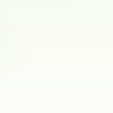
0
omd.
Sandnes