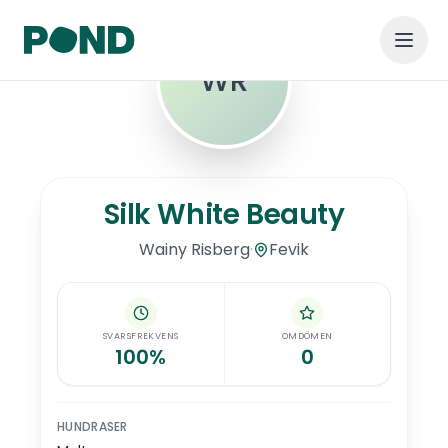
WR
Hoppa till huvudinnehåll
Silk White Beauty
Silk White Beauty
·
Fevik
Wainy
Risberg
SVARSFREKVENS
OMDÖMEN
100%
0
HUNDRASER