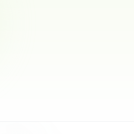
Lillealm kennel
Vorstehhund strihåret · Basset Bleu de Gascogne
0
omd.
Røkland