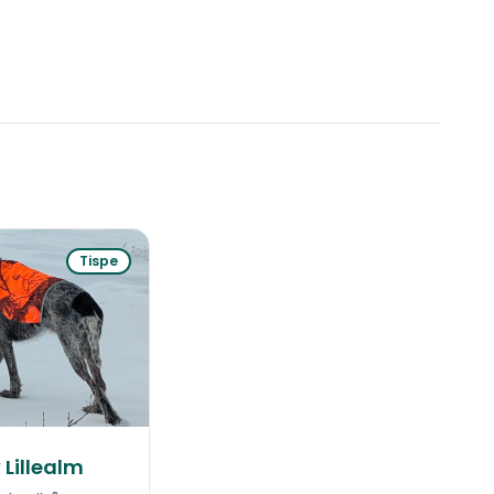
Tispe
Lillealm