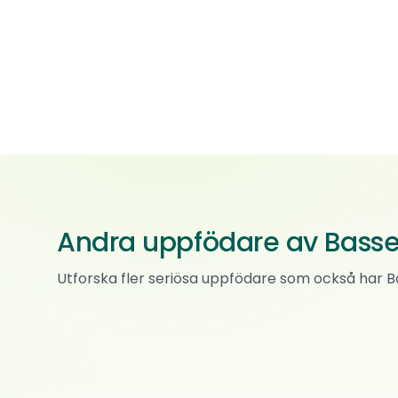
Andra uppfödare av Basse
Fragletunet
Utforska fler seriösa uppfödare som också har 
Clumber spaniel · Basset Bleu de Gascogne
0
omd.
Hokksund