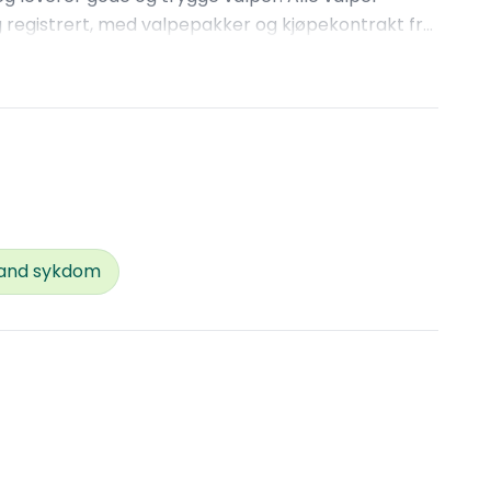
g registrert, med valpepakker og kjøpekontrakt fra
 stor tumleplass både inne og ute. Og de får i tillegg
 lukter og lyder der.
rand sykdom