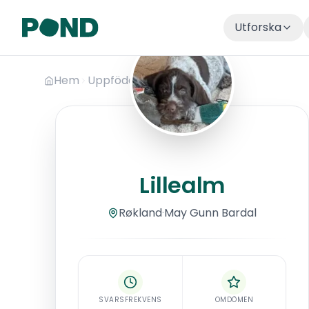
Utforska
Hoppa till huvudinnehåll
Hem
Uppfödare
Lillealm
Lillealm
Lillealm
Røkland
·
May
Gunn Bardal
SVARSFREKVENS
OMDÖMEN