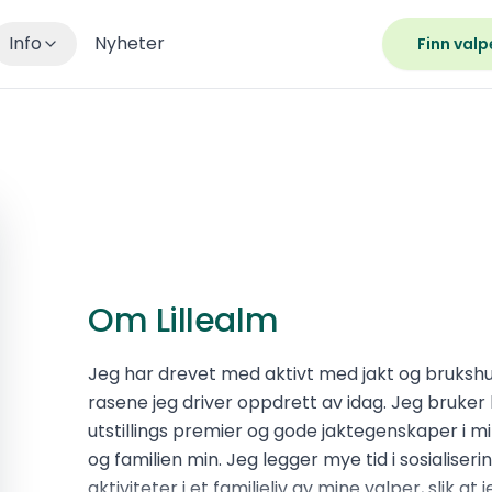
Info
Nyheter
Finn valp
Om Lillealm
Jeg har drevet med aktivt med jakt og brukshun
rasene jeg driver oppdrett av idag. Jeg bruker
utstillings premier og gode jaktegenskaper i
og familien min. Jeg legger mye tid i sosialiserin
aktiviteter i et familieliv av mine valper, slik a