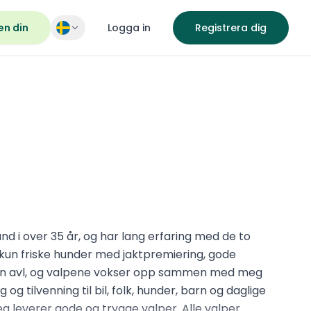
en din
Logga in
Registrera dig
d i over 35 år, og har lang erfaring med de to
 kun friske hunder med jaktpremiering, gode
 min avl, og valpene vokser opp sammen med meg
g og tilvenning til bil, folk, hunder, barn og daglige
t jeg leverer gode og trygge valper. Alle valper