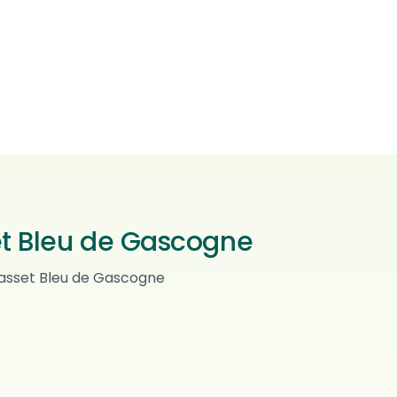
t Bleu de Gascogne
Tyrikollen
Basset Bleu de Gascogne
Vorstehhund strihåret
0
omd.
Hommelvik