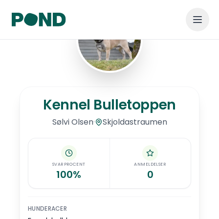
Hop til hovedindhold
Kennel Bulletoppen
Kennel Bulletoppen
·
Skjoldastraumen
Sølvi
Olsen
SVARPROCENT
ANMELDELSER
100%
0
HUNDERACER