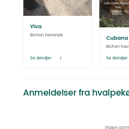
Ylva
Bichon havanais
Cubana S
Bichon hav
Se detaljer
Se detaljer
Anmeldelser fra hvalpek
Ingen anm