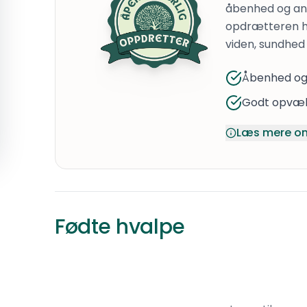
åbenhed og ans
opdrætteren h
viden, sundhed 
Åbenhed og
Godt opvæk
Læs mere om
Fødte hvalpe