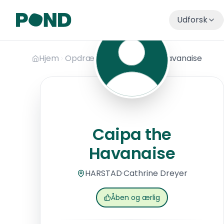
Udforsk
Hop til hovedindhold
Hjem
Opdrættere
Caipa the Havanaise
Caipa the Havanaise
Caipa the
Havanaise
HARSTAD
·
Cathrine
Dreyer
Åben og ærlig