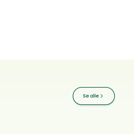
Silke-engler
Se alle
Bichon havanais
0
anm.
Åkrehamn