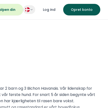
alpen din
Log ind
Opret konto
e
har 2 barn og 3 Bichon Havanais. Vår lidenskap for
kk vår første hund. For snart 5 år siden begynte vårt
n har kjærligheten til rasen bare vokst.
gemytt og rasestandard er vårt hovedfokus.