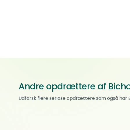
Andre opdrættere af Bich
Havanna Saga
Udforsk flere seriøse opdrættere som også har 
Bichon havanais
0
anm.
Skatval