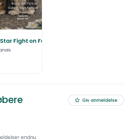
tar Fight on Felix
anais
øbere
Giv anmeldelse
eldelser endnu