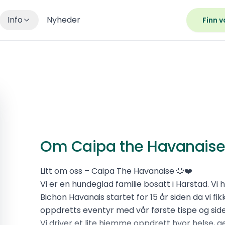
Info
Nyheder
Finn v
Om Caipa the Havanais
Litt om oss – Caipa The Havanaise 🐶❤️
Vi er en hundeglad familie bosatt i Harstad. Vi 
Bichon Havanais startet for 15 år siden da vi fi
oppdretts eventyr med vår første tispe og side
Vi driver et lite hjemme oppdrett hvor helse, 