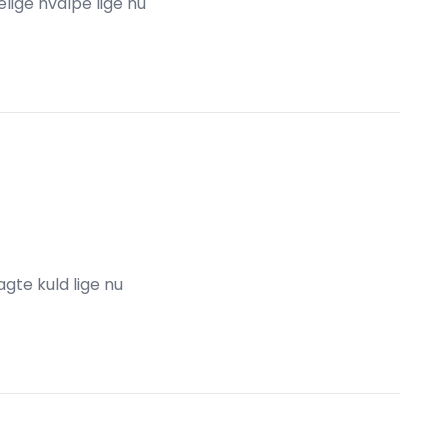
lige hvalpe lige nu
agte kuld lige nu