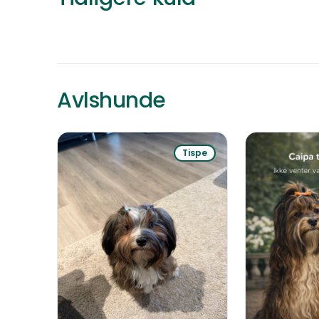
25.000 kr
HARSTAD
Født
Avlshunde
Tispe