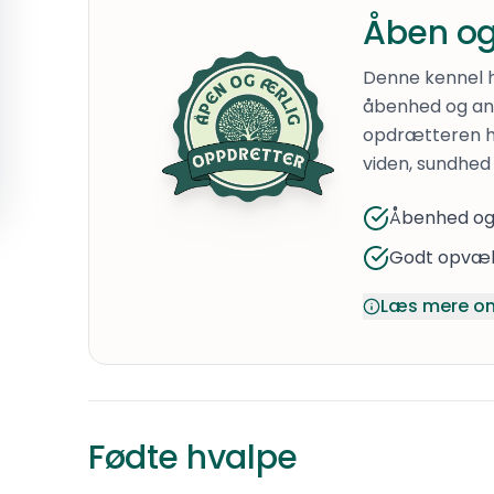
Åben og
Denne kennel 
åbenhed og ans
opdrætteren h
viden, sundhed 
Åbenhed og
Godt opvæk
Læs mere om
Fødte hvalpe