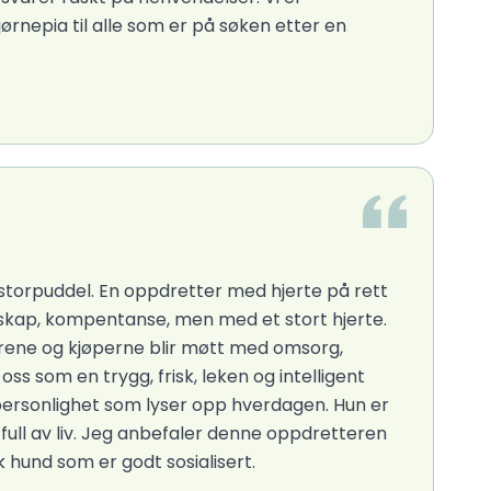
rnepia til alle som er på søken etter en
a storpuddel. En oppdretter med hjerte på rett
skap, kompentanse, men med et stort hjerte.
dyrene og kjøperne blir møtt med omsorg,
ss som en trygg, frisk, leken og intelligent
n personlighet som lyser opp hverdagen. Hun er
og full av liv. Jeg anbefaler denne oppdretteren
k hund som er godt sosialisert.