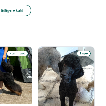
Født
Født
 tidligere kuld
Hannhund
Tispe