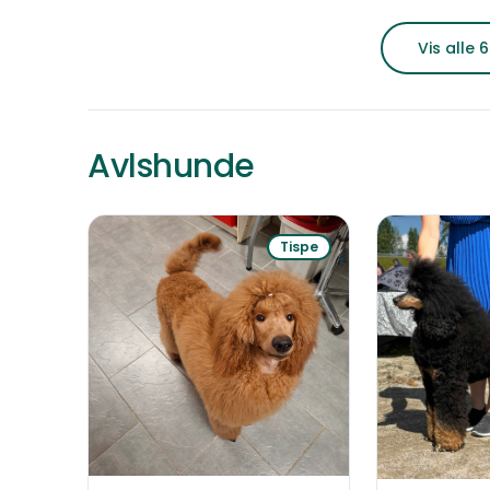
Født
Vis alle 6
Avlshunde
Tispe