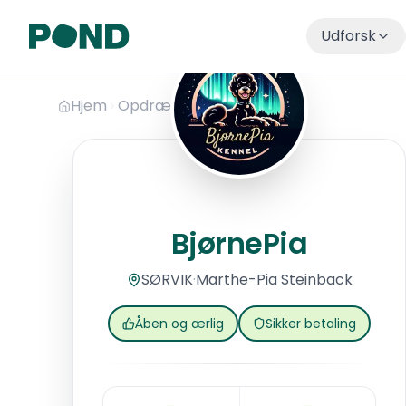
Udforsk
Hop til hovedindhold
Hjem
Opdrættere
BjørnePia
BjørnePia
BjørnePia
SØRVIK
·
Marthe-Pia
Steinback
Åben og ærlig
Sikker betaling