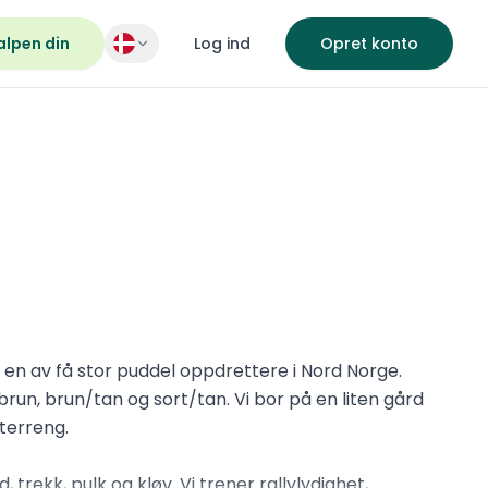
alpen din
Log ind
Opret konto
r en av få stor puddel oppdrettere i Nord Norge.
 brun, brun/tan og sort/tan. Vi bor på en liten gård
 terreng.
 trekk, pulk og kløv. Vi trener rallylydighet,