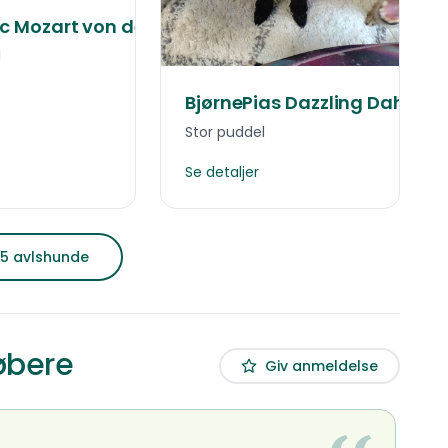
c Mozart von der Silbermöwe
l
BjørnePias Dazzling Dahlia
Stor puddel
Se detaljer
e 5 avlshunde
øbere
Giv anmeldelse