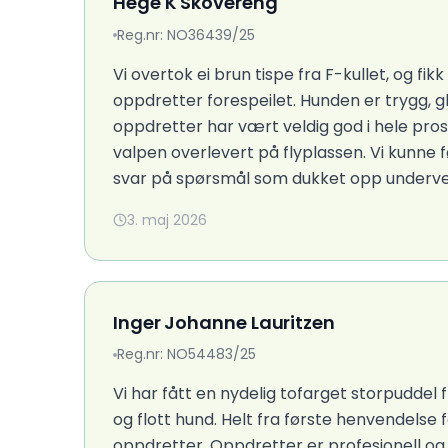
Hege K Skovereng
Reg.nr: NO36439/25
Vi overtok ei brun tispe fra F-kullet, og 
oppdretter forespeilet. Hunden er trygg, 
oppdretter har vært veldig god i hele prosess
valpen overlevert på flyplassen. Vi kunne fø
svar på spørsmål som dukket opp underveis
3. maj 2026
Inger Johanne Lauritzen
Reg.nr: NO54483/25
Vi har fått en nydelig tofarget storpuddel f
og flott hund. Helt fra første henvendelse 
oppdretter. Oppdretter er profesjonell og 