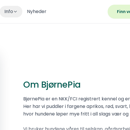
Info
Nyheder
Finn v
Om BjørnePia
BjørnePia er en NKK/FCI registrert kennel og e
Her har vi puddler i fargene aprikos, rød, svart,
hvor hundene løper mye fritt i all slags vær og
Vi bruker hundene våres til selskap, gårdsarbeid,