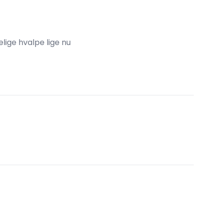
lige hvalpe lige nu
H-KULL-MC kullet
G kull
Stor puddel
Stor pudde
·
Racerent
28.000 kr
SØRVIK
SØRVIK