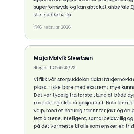
superfornøyde og kan absolutt anbefale Bjø
storpuddel valp.
16. februar 2026
Maja Molvik Sivertsen
Reg.nr: NO58532/22
Vi fikk vår storpuddelen Nala fra BjørnePi
plass – ikke bare med ekstremt mye kunn
Det var tydelig fra første stund at både 
respekt og ekte engasjement. Nala kom til o
valp, med et naturlig talent for jakt og e
lett å trene, intelligent, samarbeidsvillig 
på det varmeste til alle som ønsker en fris