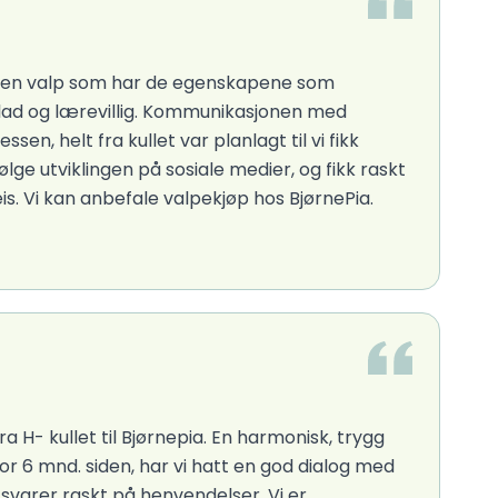
fikk en valp som har de egenskapene som
glad og lærevillig. Kommunikasjonen med
en, helt fra kullet var planlagt til vi fikk
lge utviklingen på sosiale medier, og fikk raskt
. Vi kan anbefale valpekjøp hos BjørnePia.
ra H- kullet til Bjørnepia. En harmonisk, trygg
for 6 mnd. siden, har vi hatt en god dialog med
svarer raskt på henvendelser. Vi er